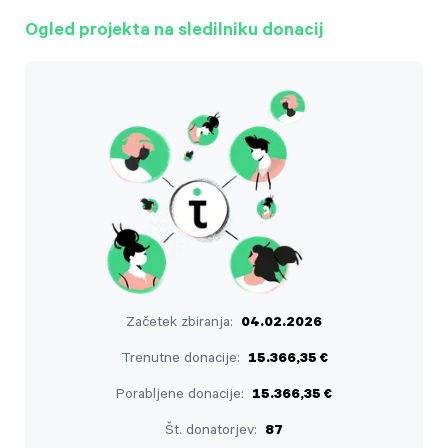
Ogled projekta na sledilniku donacij
Začetek zbiranja:
04.02.2026
Trenutne donacije:
15.366,35 €
Porabljene donacije:
15.366,35 €
Št. donatorjev:
87