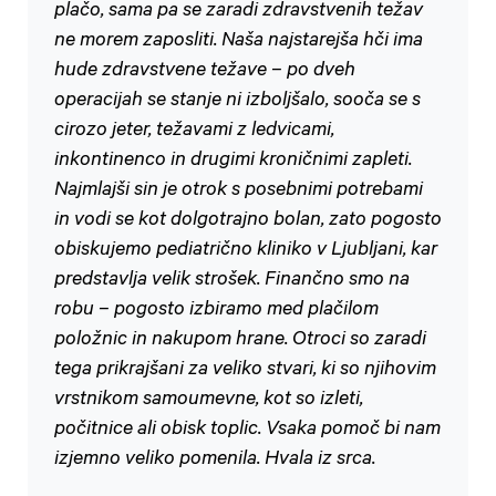
plačo, sama pa se zaradi zdravstvenih težav
ne morem zaposliti. Naša najstarejša hči ima
hude zdravstvene težave – po dveh
operacijah se stanje ni izboljšalo, sooča se s
cirozo jeter, težavami z ledvicami,
inkontinenco in drugimi kroničnimi zapleti.
Najmlajši sin je otrok s posebnimi potrebami
in vodi se kot dolgotrajno bolan, zato pogosto
obiskujemo pediatrično kliniko v Ljubljani, kar
predstavlja velik strošek. Finančno smo na
robu – pogosto izbiramo med plačilom
položnic in nakupom hrane. Otroci so zaradi
tega prikrajšani za veliko stvari, ki so njihovim
vrstnikom samoumevne, kot so izleti,
počitnice ali obisk toplic. Vsaka pomoč bi nam
izjemno veliko pomenila. Hvala iz srca.