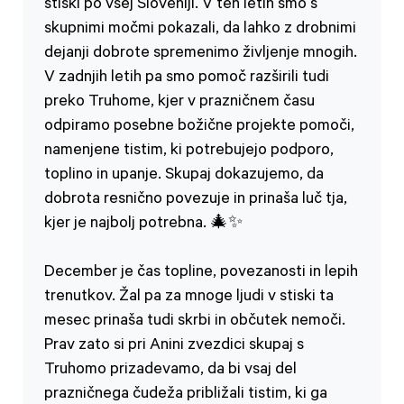
stiski po vsej Sloveniji. V teh letih smo s
skupnimi močmi pokazali, da lahko z drobnimi
dejanji dobrote spremenimo življenje mnogih.
V zadnjih letih pa smo pomoč razširili tudi
preko Truhome, kjer v prazničnem času
odpiramo posebne božične projekte pomoči,
namenjene tistim, ki potrebujejo podporo,
toplino in upanje. Skupaj dokazujemo, da
dobrota resnično povezuje in prinaša luč tja,
kjer je najbolj potrebna. 🎄✨
December je čas topline, povezanosti in lepih
trenutkov. Žal pa za mnoge ljudi v stiski ta
mesec prinaša tudi skrbi in občutek nemoči.
Prav zato si pri Anini zvezdici skupaj s
Truhomo prizadevamo, da bi vsaj del
prazničnega čudeža približali tistim, ki ga