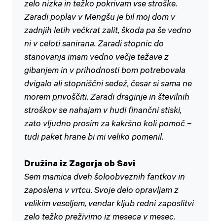
zelo nizka in težko pokrivam vse stroške.
Zaradi poplav v Mengšu je bil moj dom v
zadnjih letih večkrat zalit, škoda pa še vedno
ni v celoti sanirana. Zaradi stopnic do
stanovanja imam vedno večje težave z
gibanjem in v prihodnosti bom potrebovala
dvigalo ali stopniščni sedež, česar si sama ne
morem privoščiti. Zaradi draginje in številnih
stroškov se nahajam v hudi finančni stiski,
zato vljudno prosim za kakršno koli pomoč –
tudi paket hrane bi mi veliko pomenil.
Družina iz Zagorja ob Savi
Sem mamica dveh šoloobveznih fantkov in
zaposlena v vrtcu. Svoje delo opravljam z
velikim veseljem, vendar kljub redni zaposlitvi
zelo težko preživimo iz meseca v mesec.