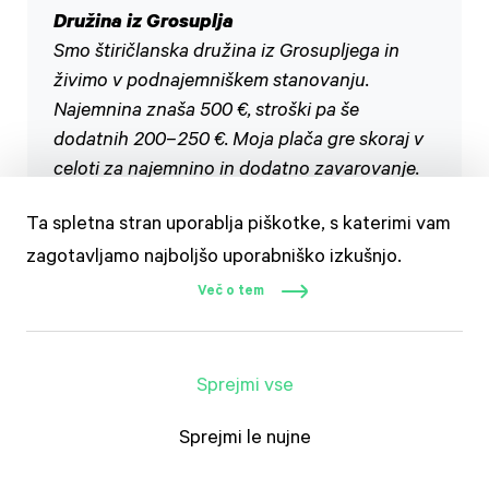
Družina iz Grosuplja
Smo štiričlanska družina iz Grosupljega in
živimo v podnajemniškem stanovanju.
Najemnina znaša 500 €, stroški pa še
dodatnih 200–250 €. Moja plača gre skoraj v
celoti za najemnino in dodatno zavarovanje.
Zaposlena sem za polovični delovni čas kot
Ta spletna stran uporablja piškotke, s katerimi vam
čistilka, mož pa polno zaposlen v tiskarni.
zagotavljamo najboljšo uporabniško izkušnjo.
Stanovanje ogrevamo z dvema manjšima
kaminoma, saj centralnega ogrevanja ni.
Več o tem
Prostori, predvsem sobe in kopalnica, so zelo
vlažni. Subvencije najemnine ne prejemamo,
ker smo zaradi enkratnih prilivov (dohodnina,
Sprejmi vse
regres) presegli cenzus. Trenutno iščemo
drugo stanovanje v bližini centra Grosupljega,
Sprejmi le nujne
saj je pot do moje službe dolga, vozniškega