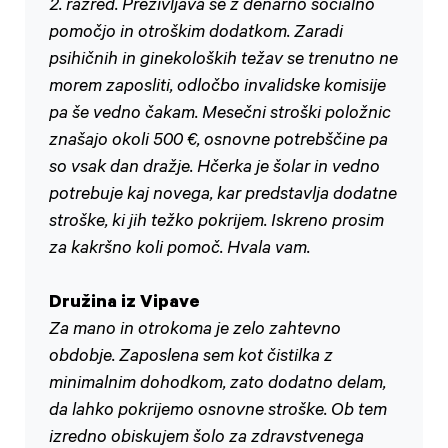
2. razred. Preživljava se z denarno socialno
pomočjo in otroškim dodatkom. Zaradi
psihičnih in ginekoloških težav se trenutno ne
morem zaposliti, odločbo invalidske komisije
pa še vedno čakam. Mesečni stroški položnic
znašajo okoli 500 €, osnovne potrebščine pa
so vsak dan dražje. Hčerka je šolar in vedno
potrebuje kaj novega, kar predstavlja dodatne
stroške, ki jih težko pokrijem. Iskreno prosim
za kakršno koli pomoč. Hvala vam.
Družina iz Vipave
Za mano in otrokoma je zelo zahtevno
obdobje. Zaposlena sem kot čistilka z
minimalnim dohodkom, zato dodatno delam,
da lahko pokrijemo osnovne stroške. Ob tem
izredno obiskujem šolo za zdravstvenega