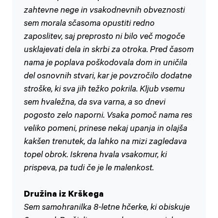
zahtevne nege in vsakodnevnih obveznosti
sem morala sčasoma opustiti redno
zaposlitev, saj preprosto ni bilo več mogoče
usklajevati dela in skrbi za otroka. Pred časom
nama je poplava poškodovala dom in uničila
del osnovnih stvari, kar je povzročilo dodatne
stroške, ki sva jih težko pokrila. Kljub vsemu
sem hvaležna, da sva varna, a so dnevi
pogosto zelo naporni. Vsaka pomoč nama res
veliko pomeni, prinese nekaj upanja in olajša
kakšen trenutek, da lahko na mizi zagledava
topel obrok. Iskrena hvala vsakomur, ki
prispeva, pa tudi če je le malenkost.
Družina iz Krškega
Sem samohranilka 8-letne hčerke, ki obiskuje