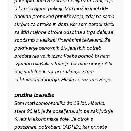
postopku ločitve zaradi nasilja v družini, ki je
bilo prijavljeno policiji. Moj mož je imel 60-
dnevno prepoved približevanja, zdaj pa sama
skrbim za otroke in dom. Ker sem zaradi skrbi
za štiri majhne otroke odsotna s trga dela, se
soočamo z velikimi finančnimi težavami. Že
pokrivanje osnovnih življenjskih potreb
predstavlja velik izziv. Vsaka pomoč bi nam
izjemno olajšala situacijo ter nam omogočila
bolj stabilno in varno življenje v tem
zahtevnem obdobju. Hvala za razumevanje.
Družina iz Brežic
Sem mati samohranilka že 18 let. Hčerka,
stara 20 let, je že odseljena, sin pa zaključuje
4. letnik ekonomske šole. Je otrok s
posebnimi potrebami (ADHD), kar prinaša