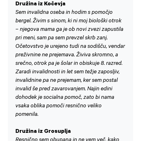
Družina iz Kočevja
Sem invalidna oseba in hodim s pomočjo
bergel. Živim s sinom, ki ni moj biološki otrok
– njegova mama ga je ob novi zvezi zapustila
pri meni, sam pa sem prevzel skrb zanj.
Očetovstvo je urejeno tudi na sodišču, vendar
preživnine ne prejemava. Živiva skromno, a
srečno, otrok pa je šolar in obiskuje 8. razred.
Zaradi invalidnosti in let sem težje zaposljiv,
invalidnine pa ne prejemam, ker sem postal
invalid še pred zavarovanjem. Najin edini
dohodek je socialna pomoč, zato bi nama
vsaka oblika pomoči resnično veliko
pomenila.
Družina iz Grosuplja
Resnično sem obupana in ne vem več, kako