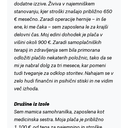
dodatne izzive. Živiva v najemniškem
stanovanju, kjer stroški znašajo približno 650
€ mesečno. Zaradi operacije hernije – in še
ene, ki me čaka – sem zaposlena le za krajši
delovni čas. Moj edini dohodek je plača v
višini okoli 900 €. Zaradi samoplačniških
terapij in zdravljenja sem bila primorana
odložiti plačilo nekaterih položnic, tako da se
mi je nabral dolg za tri mesece, kar pomeni
tudi tveganje za odklop storitev. Nahajam se v
zelo hudi finančni in psihični stiski in ne vidim
več izhoda.
Družina iz Izole
Sem mamica samohranilka, zaposlena kot
medicinska sestra. Moja plača je približno
1.100 €, od tega za najemnino in stroške