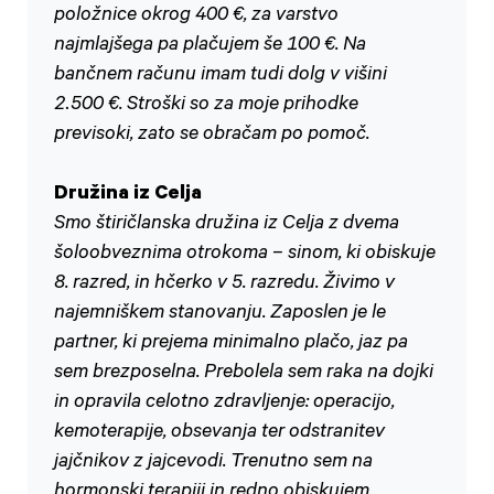
položnice okrog 400 €, za varstvo
najmlajšega pa plačujem še 100 €. Na
bančnem računu imam tudi dolg v višini
2.500 €. Stroški so za moje prihodke
previsoki, zato se obračam po pomoč.
Družina iz Celja
Smo štiričlanska družina iz Celja z dvema
šoloobveznima otrokoma – sinom, ki obiskuje
8. razred, in hčerko v 5. razredu. Živimo v
najemniškem stanovanju. Zaposlen je le
partner, ki prejema minimalno plačo, jaz pa
sem brezposelna. Prebolela sem raka na dojki
in opravila celotno zdravljenje: operacijo,
kemoterapije, obsevanja ter odstranitev
jajčnikov z jajcevodi. Trenutno sem na
hormonski terapiji in redno obiskujem