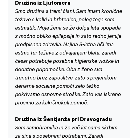
Družina iz Ljutomera
Smo družina s tremi člani. Sam imam kronične
težave s kolki in hrbtenico, poleg tega sem
astmatik. Moja žena se že dolga leta spopada
z močno obliko epilepsije in zato redno jemlje
predpisana zdravila. Najina 8-letna hči ima
astmo ter težave z odvajanjem blata, zaradi
česar potrebuje posebne higienske vložke in
dodatne pripomočke. Oba z ženo sva
trenutno brez zaposlitve, zato s prejemkom
denarne socialne pomoči zelo težko
pokrivamo osnovne stroške. Zato vas iskreno
prosimo za kakršnokoli pomoč.
Družina iz Šentjanža pri Dravogradu
Sem samohranilka in že več let sama skrbim
za sina s posebnimi potrebami. Zaradi