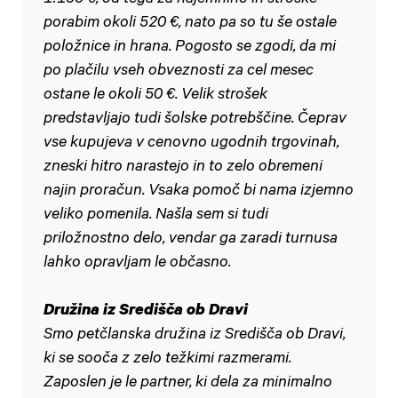
porabim okoli 520 €, nato pa so tu še ostale
položnice in hrana. Pogosto se zgodi, da mi
po plačilu vseh obveznosti za cel mesec
ostane le okoli 50 €. Velik strošek
predstavljajo tudi šolske potrebščine. Čeprav
vse kupujeva v cenovno ugodnih trgovinah,
zneski hitro narastejo in to zelo obremeni
najin proračun. Vsaka pomoč bi nama izjemno
veliko pomenila. Našla sem si tudi
priložnostno delo, vendar ga zaradi turnusa
lahko opravljam le občasno.
Družina iz Središča ob Dravi
Smo petčlanska družina iz Središča ob Dravi,
ki se sooča z zelo težkimi razmerami.
Zaposlen je le partner, ki dela za minimalno