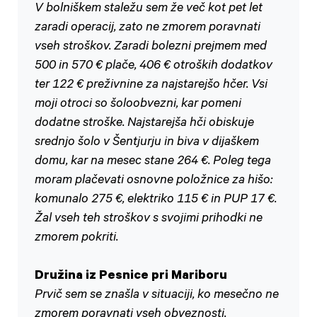
V bolniškem staležu sem že več kot pet let
zaradi operacij, zato ne zmorem poravnati
vseh stroškov. Zaradi bolezni prejmem med
500 in 570 € plače, 406 € otroških dodatkov
ter 122 € preživnine za najstarejšo hčer. Vsi
moji otroci so šoloobvezni, kar pomeni
dodatne stroške. Najstarejša hči obiskuje
srednjo šolo v Šentjurju in biva v dijaškem
domu, kar na mesec stane 264 €. Poleg tega
moram plačevati osnovne položnice za hišo:
komunalo 275 €, elektriko 115 € in PUP 17 €.
Žal vseh teh stroškov s svojimi prihodki ne
zmorem pokriti.
Družina iz Pesnice pri Mariboru
Prvič sem se znašla v situaciji, ko mesečno ne
zmorem poravnati vseh obveznosti.