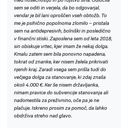
med nosečnostjo in po rojstvu sina. Odločila
sem se oditi in verjela, da bo odgovarjal,
vendar je bil lani oproščen vseh obtožb. To
me je psihično popolnoma zlomilo – pristala
sem na antidepresivih, bolniški in posledično
v finančni stiski. Zaposlena sem od leta 2018,
sin obiskuje vrtec, kjer imam že nekaj dolga.
Kmalu zatem sem bila ponovno napadena,
tokrat od znanke, ker nisem želela prikrivati
njenih kraj. Zaradi vsega sem prišla tudi do
večjega dolga za stanovanje, ki zdaj znaša
okoli 4.000 €. Ker še nisem državljanka,
nimam pravice do subvencije stanovanja ali
nadomestila za preživnino, oče pa je ne
plačuje. Iskreno prosim za pomoč, da lahko
obdrživa streho nad glavo.