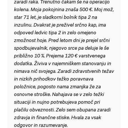
zaradi raka. Trenutno čakam še na operacijo
kolena. Moja pokojnina znaša 500 €. Moj mož,
star 71 let, je sladkorni bolnik tipa 2 na
inzulinu. Dvakrat je preživel srčno kap, ima
odpoved ledvic tipa 2 in zelo omejeno
zmožnost hoje. Pred letom dni je prejel srčni
spodbujevalnik, njegovo srce pa deluje le še
približno 10 %. Prejema 120 € varstvenega
dodatka. Živiva v najemniškem stanovanju in
nimava nič svojega. Zaradi zdravstvenih težav
in nizkih prihodkov težko poravnava
položnice, pogosto nama zmanjka že za
osnovne stroške. Nahajava se v zelo težki
situaciji in nujno potrebujeva pomoč pri
plačilu obveznosti. Zelo sem obupana zaradi
zdravja in finančne stiske. Hvala za vsak
odgovor in razumevanje.