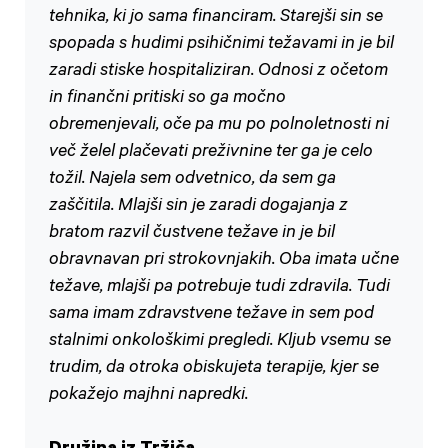
tehnika, ki jo sama financiram. Starejši sin se
spopada s hudimi psihičnimi težavami in je bil
zaradi stiske hospitaliziran. Odnosi z očetom
in finančni pritiski so ga močno
obremenjevali, oče pa mu po polnoletnosti ni
več želel plačevati preživnine ter ga je celo
tožil. Najela sem odvetnico, da sem ga
zaščitila. Mlajši sin je zaradi dogajanja z
bratom razvil čustvene težave in je bil
obravnavan pri strokovnjakih. Oba imata učne
težave, mlajši pa potrebuje tudi zdravila. Tudi
sama imam zdravstvene težave in sem pod
stalnimi onkološkimi pregledi. Kljub vsemu se
trudim, da otroka obiskujeta terapije, kjer se
pokažejo majhni napredki.