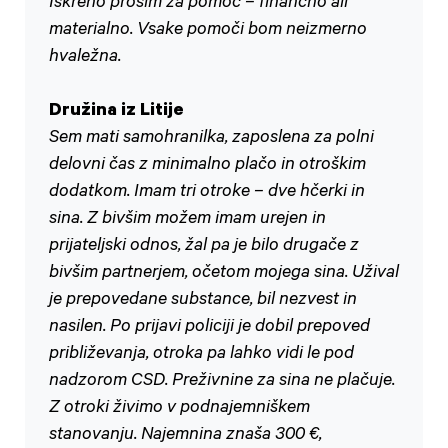
Iskreno prosim za pomoč – finančno ali
materialno. Vsake pomoči bom neizmerno
hvaležna.
Družina iz Litije
Sem mati samohranilka, zaposlena za polni
delovni čas z minimalno plačo in otroškim
dodatkom. Imam tri otroke – dve hčerki in
sina. Z bivšim možem imam urejen in
prijateljski odnos, žal pa je bilo drugače z
bivšim partnerjem, očetom mojega sina. Užival
je prepovedane substance, bil nezvest in
nasilen. Po prijavi policiji je dobil prepoved
približevanja, otroka pa lahko vidi le pod
nadzorom CSD. Preživnine za sina ne plačuje.
Z otroki živimo v podnajemniškem
stanovanju. Najemnina znaša 300 €,