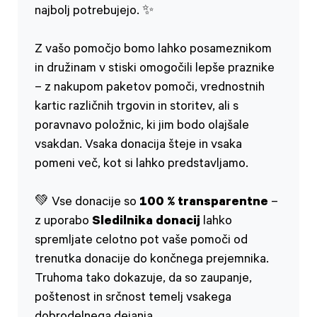
najbolj potrebujejo. ✨
Z vašo pomočjo bomo lahko posameznikom
in družinam v stiski omogočili lepše praznike
– z nakupom paketov pomoči, vrednostnih
kartic različnih trgovin in storitev, ali s
poravnavo položnic, ki jim bodo olajšale
vsakdan. Vsaka donacija šteje in vsaka
pomeni več, kot si lahko predstavljamo.
💚 Vse donacije so
100 % transparentne
–
z uporabo
Sledilnika donacij
lahko
spremljate celotno pot vaše pomoči od
trenutka donacije do končnega prejemnika.
Truhoma tako dokazuje, da so zaupanje,
poštenost in srčnost temelj vsakega