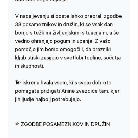
dobrodelnega dejanja.
V nadaljevanju si boste lahko prebrali zgodbe
38 posameznikov in družin, ki se vsak dan
borijo s težkimi življenjskimi situacijami, a še
vedno ohranjajo pogum in upanje. Z vašo
pomočjo jim bomo omogočili, da prazniki
kljub stiski zasijejo v svetlobi topline, sočutja
in skupnosti.
💫 Iskrena hvala vsem, ki s svojo dobroto
pomagate prižigati Anine zvezdice tam, kjer
jih ljudje najbolj potrebujejo.
⭐️ ZGODBE POSAMEZNIKOV IN DRUŽIN