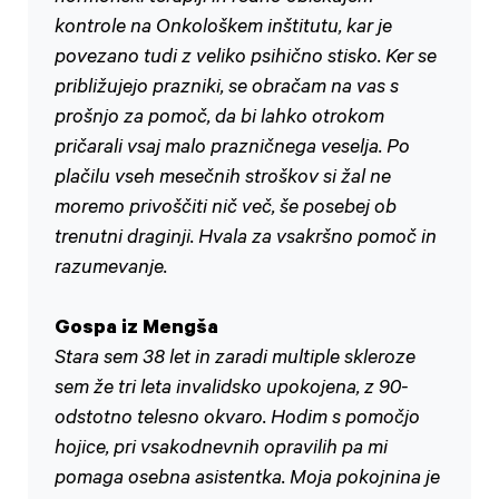
kontrole na Onkološkem inštitutu, kar je
povezano tudi z veliko psihično stisko. Ker se
približujejo prazniki, se obračam na vas s
prošnjo za pomoč, da bi lahko otrokom
pričarali vsaj malo prazničnega veselja. Po
plačilu vseh mesečnih stroškov si žal ne
moremo privoščiti nič več, še posebej ob
trenutni draginji. Hvala za vsakršno pomoč in
razumevanje.
Gospa iz Mengša
Stara sem 38 let in zaradi multiple skleroze
sem že tri leta invalidsko upokojena, z 90-
odstotno telesno okvaro. Hodim s pomočjo
hojice, pri vsakodnevnih opravilih pa mi
pomaga osebna asistentka. Moja pokojnina je