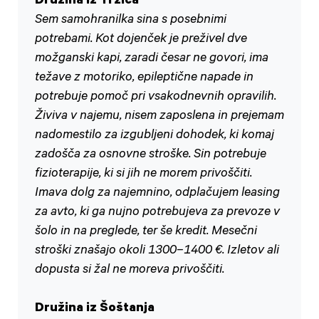
Družina iz Tržiča
Sem samohranilka sina s posebnimi
potrebami. Kot dojenček je preživel dve
možganski kapi, zaradi česar ne govori, ima
težave z motoriko, epileptične napade in
potrebuje pomoč pri vsakodnevnih opravilih.
Živiva v najemu, nisem zaposlena in prejemam
nadomestilo za izgubljeni dohodek, ki komaj
zadošča za osnovne stroške. Sin potrebuje
fizioterapije, ki si jih ne morem privoščiti.
Imava dolg za najemnino, odplačujem leasing
za avto, ki ga nujno potrebujeva za prevoze v
šolo in na preglede, ter še kredit. Mesečni
stroški znašajo okoli 1300–1400 €. Izletov ali
dopusta si žal ne moreva privoščiti.
Družina iz Šoštanja