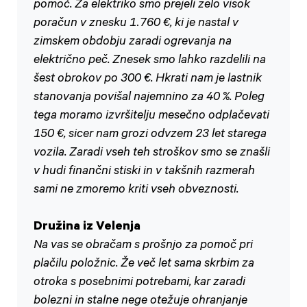
pomoč. Za elektriko smo prejeli zelo visok
poračun v znesku 1.760 €, ki je nastal v
zimskem obdobju zaradi ogrevanja na
električno peč. Znesek smo lahko razdelili na
šest obrokov po 300 €. Hkrati nam je lastnik
stanovanja povišal najemnino za 40 %. Poleg
tega moramo izvršitelju mesečno odplačevati
150 €, sicer nam grozi odvzem 23 let starega
vozila. Zaradi vseh teh stroškov smo se znašli
v hudi finančni stiski in v takšnih razmerah
sami ne zmoremo kriti vseh obveznosti.
Družina iz Velenja
Na vas se obračam s prošnjo za pomoč pri
plačilu položnic. Že več let sama skrbim za
otroka s posebnimi potrebami, kar zaradi
bolezni in stalne nege otežuje ohranjanje