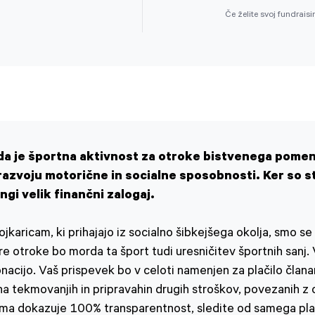
Če želite svoj fundraisi
a je športna aktivnost za otroke bistvenega pomena
razvoju motorične in socialne sposobnosti. Ker so s
ngi velik finančni zalogaj.
aricam, ki prihajajo iz socialno šibkejšega okolja, smo se 
tere otroke bo morda ta šport tudi uresničitev športnih sanj
 donacijo. Vaš prispevek bo v celoti namenjen za plačilo čla
 na tekmovanjih in pripravahin drugih stroškov, povezanih 
uhoma dokazuje 100% transparentnost, sledite od samega pla