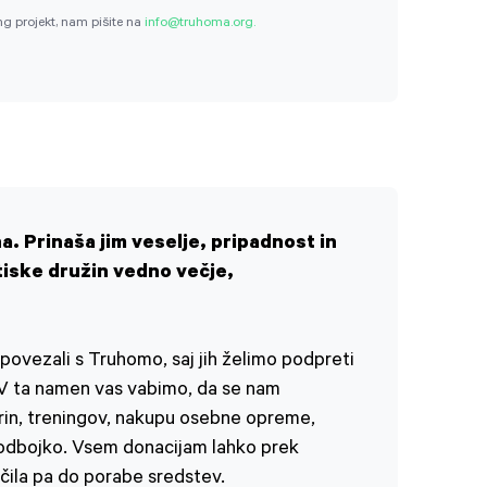
ng projekt, nam pišite na
info@truhoma.org.
. Prinaša jim veselje, pripadnost in
tiske družin vedno večje,
povezali s Truhomo, saj jih želimo podpreti
. V ta namen vas vabimo, da se nam
narin, treningov, nakupu osebne opreme,
z odbojko. Vsem donacijam lahko prek
čila pa do porabe sredstev.