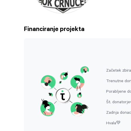
Financiranje projekta
Začetek zbira
Trenutne don
Porabljene do
Št. donatorje
Zadnja donaci
Hvala💚