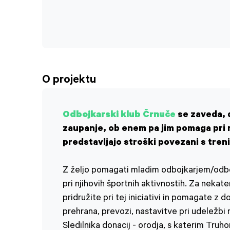
O projektu
Odbojkarski klub Črnuče
se zaveda, d
zaupanje, ob enem pa jim pomaga pri 
predstavljajo stroški povezani s treni
Z željo pomagati mladim odbojkarjem/odbojk
pri njihovih športnih aktivnostih. Za neka
pridružite pri tej iniciativi in pomagate z
prehrana, prevozi, nastavitve pri udeležbi
Sledilnika donacij - orodja, s katerim Tr