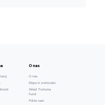
ma
O nas
nacij
O nas
e
Ekipa in svetovalci
dnosti
Sklad Truhoma
Fund
Pišite nam