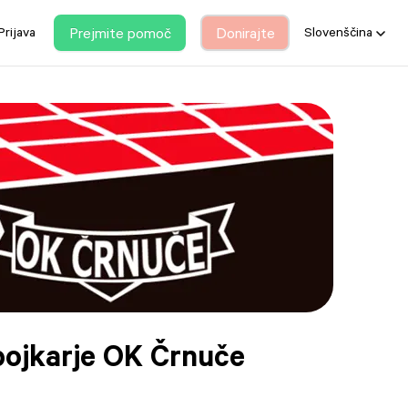
Prejmite pomoč
Donirajte
Prijava
Slovenščina
dbojkarje OK Črnuče