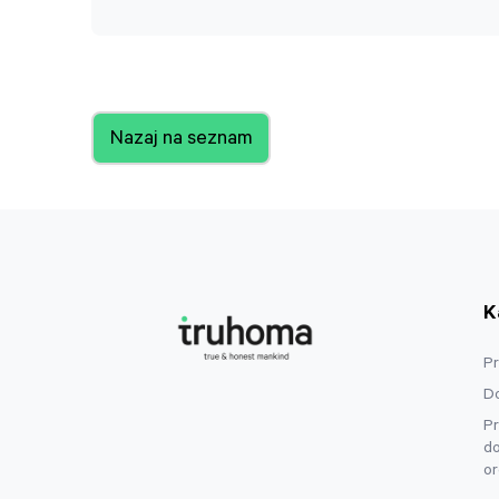
Nazaj na seznam
K
P
Do
Pr
d
or