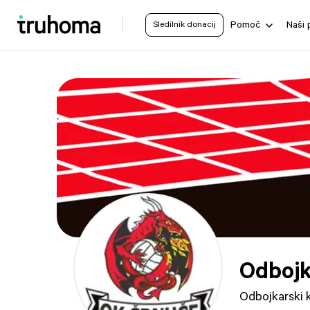
Sledilnik donacij
Pomoč
Naši 
Odbojk
Odbojkarski 