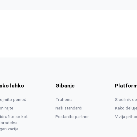
ako lahko
Gibanje
Platfor
rejmite pomoč
Truhoma
Sledilnik do
nirajte
Naši standardi
Kako deluj
idružite se kot
Postanite partner
Vizija priho
obrodelna
ganizacija