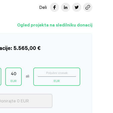
Deli
Ogled projekta na sledilniku donacij
cije: 5.565,00 €
40
ali
EUR
Donirajte 0 EUR