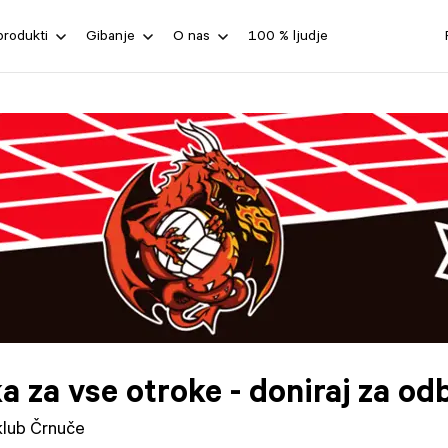
produkti
Gibanje
O nas
100 % ljudje
a za vse otroke - doniraj za o
klub Črnuče